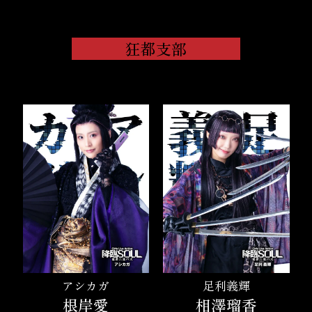
狂都支部
アシカガ
足利義輝
根岸愛
相澤瑠香