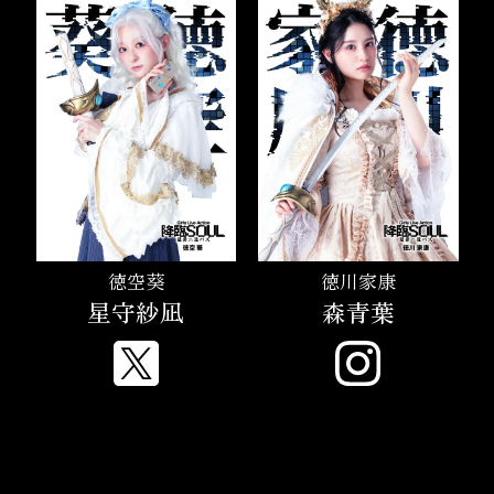
徳空葵
徳川家康
星守紗凪
森青葉