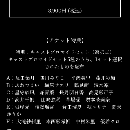
8,900円 (税込)
【チケット特典】
特典：キャストブロマイドセット（選択式）
キャストブロマイドセット5種のうち、1セット選択
されたものを配布
A：反田葉月 舞川みやこ 平瀬美里 藤井彩加
B：あわつまい 梅原サエリ 鶴見萌 清水凜
C：星守紗凪 森青葉 長月明日香 高見彩己子
D：高井千帆 山﨑悠稀 草場愛 隈本茉莉奈
E：根岸愛 相澤瑠香 倉田瑠夏 絃ユリナ 夏未
ゆうか
F： 大滝紗緒里 本西彩希帆 中村朱里 優希クロ
エ