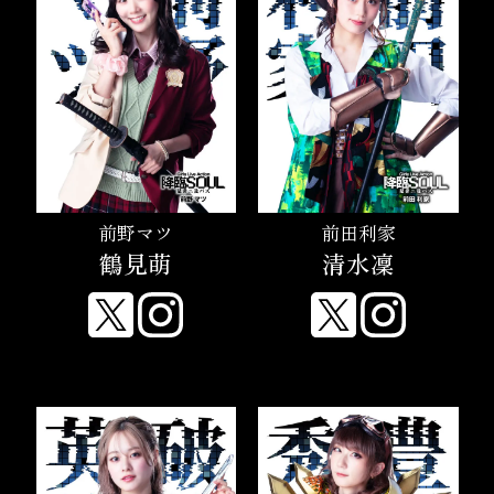
前野マツ
前田利家
鶴見萌
清水凜