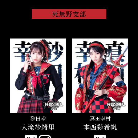
死無野支部
砂田幸
真田幸村
大滝紗緒里
本西彩希帆