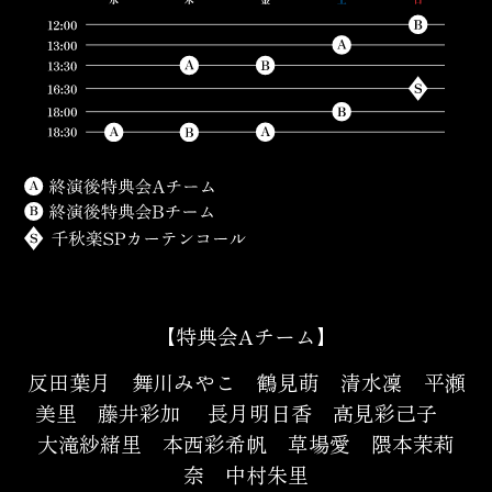
【特典会Aチーム】
反田葉月 舞川みやこ 鶴見萌 清水凜 平瀬
美里 藤井彩加 長月明日香
高見彩己子
大滝紗緒里 本西彩希帆 草場愛 隈本茉莉
奈 中村朱里