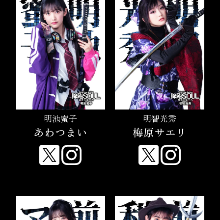
明池蜜子
明智光秀
あわつまい
梅原サエリ