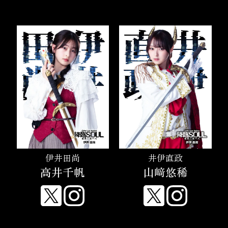
伊井田尚
井伊直政
高井千帆
山﨑悠稀