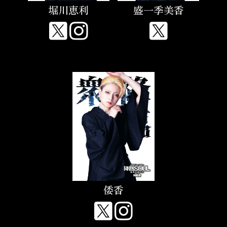
堀川恵利
盛一季美香
倭香