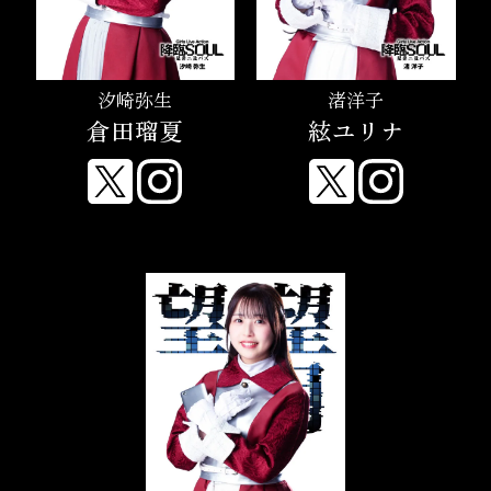
汐崎弥生
渚洋子
倉田瑠夏
絃ユリナ