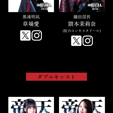
黒滝明凪
織田信長
草場愛
隈本茉莉奈
(虹のコンキスタドール)
ダブルキャスト