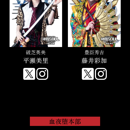
破芝英美
豊臣秀吉
平瀬美里
藤井彩加
血夜堕本部